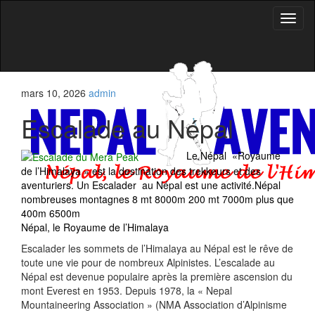
Affic
la
naviga
mars 10, 2026
admin
Escalade au Népal
Le Népal «Royaume
de l’Himalaya » est la destination des trekkeurs et des
aventuriers. Un Escalader au Népal est une activité.Népal
nombreuses montagnes 8 mt 8000m 200 mt 7000m plus que
400m 6500m
Népal, le Royaume de l’Himalaya
Escalader les sommets de l’Himalaya au Népal est le rêve de
toute une vie pour de nombreux Alpinistes. L’escalade au
Népal est devenue populaire après la première ascension du
mont Everest en 1953. Depuis 1978, la « Nepal
Mountaineering Association » (NMA Association d’Alpinisme