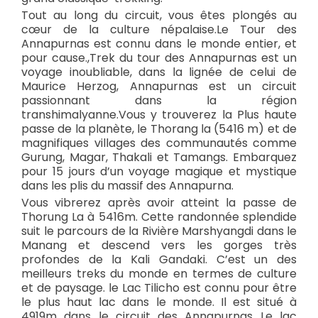
Tout au long du circuit, vous êtes plongés au
cœur de la culture népalaise.Le Tour des
Annapurnas est connu dans le monde entier, et
pour cause.,Trek du tour des Annapurnas est un
voyage inoubliable, dans la lignée de celui de
Maurice Herzog, Annapurnas est un circuit
passionnant dans la région
transhimalyanne.Vous y trouverez la Plus haute
passe de la planète, le Thorang la (5416 m) et de
magnifiques villages des communautés comme
Gurung, Magar, Thakali et Tamangs. Embarquez
pour 15 jours d’un voyage magique et mystique
dans les plis du massif des Annapurna.
Vous vibrerez après avoir atteint la passe de
Thorung La à 5416m. Cette randonnée splendide
suit le parcours de la Rivière Marshyangdi dans le
Manang et descend vers les gorges très
profondes de la Kali Gandaki. C’est un des
meilleurs treks du monde en termes de culture
et de paysage. le Lac Tilicho est connu pour être
le plus haut lac dans le monde. Il est situé à
4919m dans le circuit des Annapurnas Le lac