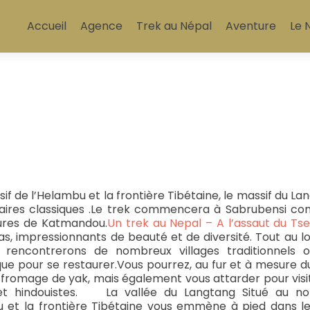
Aller
au
Accueil
Agence
Trek au Népal
Aventure
Le 
contenu
principal
f de l’Helambu et la frontière Tibétaine, le massif du La
éraires classiques .Le trek commencera à Sabrubensi co
eures de Katmandou.
Un trek au Nepal – A l’assaut du Tse
s, impressionnants de beauté et de diversité. Tout au l
 rencontrerons de nombreux villages traditionnels o
ue pour se restaurer.Vous pourrez, au fur et à mesure du
ux fromage de yak, mais également vous attarder pour visi
et hindouistes. La vallée du Langtang Situé au n
u et la frontière Tibétaine vous emmène à pied dans l