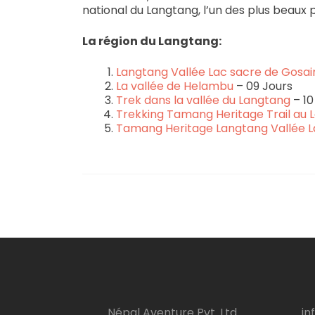
national du Langtang, l’un des plus beaux 
La région du Langtang:
Langtang Vallée Lac sacre de Gosa
La vallée de Helambu
– 09 Jours
Trek dans la vallée du Langtang
– 10
Trekking Tamang Heritage Trail au 
Tamang Heritage Langtang Vallée L
Népal Aventure Pvt. Ltd
in