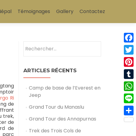
Népal
Témoignages
Gallery
Contactez
Rechercher :
Fa
Tw
ARTICLES RÉCENTS
Pin
Tu
ngtang
Camp de base de l’Everest en
mptoir
Jeep
Wh
rgo Ri
ong de
Grand Tour du Manaslu
Lin
ffrant
 trek,
Grand Tour des Annapurnas
Pa
ter de
ord de
Trek des Trois Cols de
e parc