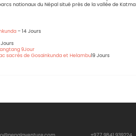
parcs nationaux du Népal situé près de la vallée de Katm
inkunda
– 14 Jours
 Jours
Langtang 9Jour
ac sacrés de Gosainkunda et Helambu
19 Jours
fo@nepalaventure.com
+977 9841 939224