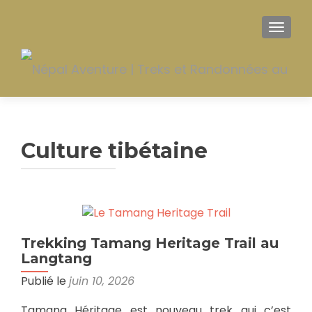
AFFIC
Culture tibétaine
Trekking Tamang Heritage Trail au
Langtang
Publié le
juin 10, 2026
Tamang Héritage est nouveau trek qui c’est