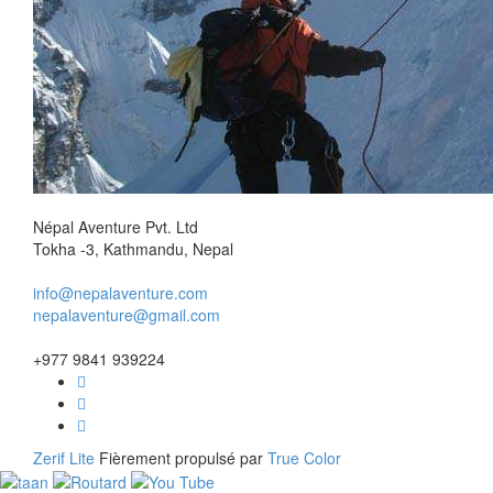
Népal Aventure Pvt. Ltd
Tokha -3, Kathmandu, Nepal
info@nepalaventure.com
nepalaventure@gmail.com
+977 9841 939224
Zerif Lite
Fièrement propulsé par
True Color