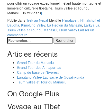
pour offrir un voyage exceptionnel mêlant haute montagne et
immersion culturelle tibétaine. Tsum vallée et Tour du
Manaslu Un trek dans
[…]
Publié dans
Trek au Nepal
Identifié
Himalayen
,
Himalchuli et
Baudha
,
Kimolung Valley
,
La Région du Manaslu
,
Larkya La
,
Tsum vallée et Tour du Manaslu
,
Tsum Valley
Laisser un
commentaire
Navigation
Rechercher :
des
Articles récents
articles
Grand Tour du Manaslu
Grand Tour des Annapurnas
Camp de base de l’Everest
Langtang Vallée Lac sacre de Gosainkunda
Tsum vallée et Tour du Manaslu
On Google Plus
Voyage au Tibet