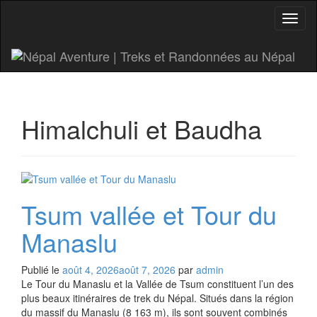
Affic
la
naviga
Himalchuli et Baudha
Tsum vallée et Tour du
Manaslu
Publié le
août 4, 2026
août 7, 2026
par
admin
Le Tour du Manaslu et la Vallée de Tsum constituent l’un des
plus beaux itinéraires de trek du Népal. Situés dans la région
du massif du Manaslu (8 163 m), ils sont souvent combinés