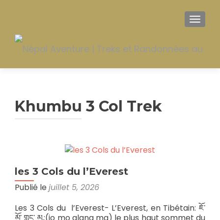
AFFIC
Khumbu 3 Col Trek
les 3 Cols du l’Everest
Publié le
juillet 5, 2026
Les 3 Cols du l’Everest- L’Everest, en Tibétain: ཇོ་
མོ་ གླང་ མ,:(jo mo glang ma) le plus haut sommet du