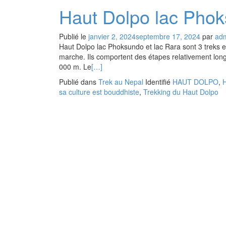
Haut Dolpo lac Phok
Publié le
janvier 2, 2024
septembre 17, 2024
par
ad
Haut Dolpo lac Phoksundo et lac Rara sont 3 treks e
marche. Ils comportent des étapes relativement long
000 m. Le
[…]
Publié dans
Trek au Nepal
Identifié
HAUT DOLPO
,
H
sa culture est bouddhiste
,
Trekking du Haut Dolpo
Navigation
des
articles