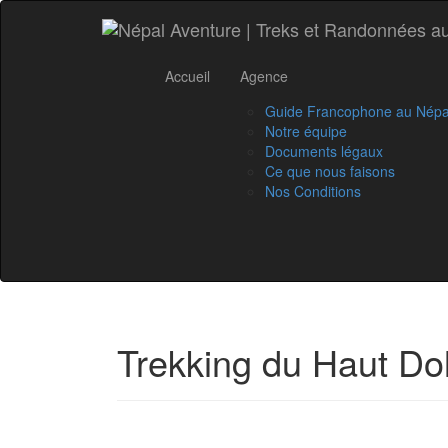
Accueil
Agence
Guide Francophone au Népa
Notre équipe
Documents légaux
Ce que nous faisons
Nos Conditions
Trekking du Haut Do