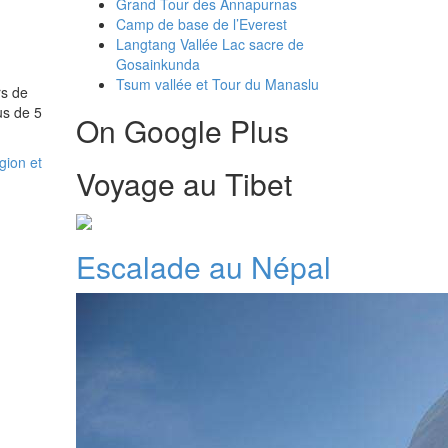
Grand Tour des Annapurnas
Camp de base de l’Everest
Langtang Vallée Lac sacre de
Gosainkunda
Tsum vallée et Tour du Manaslu
rs de
us de 5
On Google Plus
igion et
Voyage au Tibet
Escalade au Népal