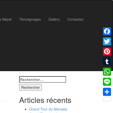
e Népal
Témoignages
Gallery
Contactez
Faceb
Twitte
Pinter
Tumbl
Rechercher :
What
Line
Articles récents
Parta
Grand Tour du Manaslu